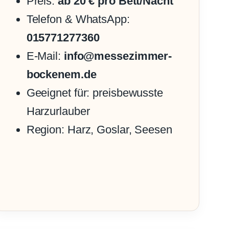
Preis:
ab 20 € pro Bett/Nacht
Telefon & WhatsApp:
015771277360
E-Mail:
info@messezimmer-
bockenem.de
Geeignet für: preisbewusste
Harzurlauber
Region: Harz, Goslar, Seesen