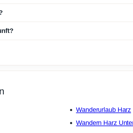
?
unft?
en
Wanderurlaub Harz
Wandern Harz Unter