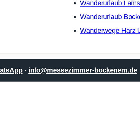
Wanderurlaub Lams
Wanderurlaub Boc
Wanderwege Harz U
atsApp
·
info@messezimmer-bockenem.de