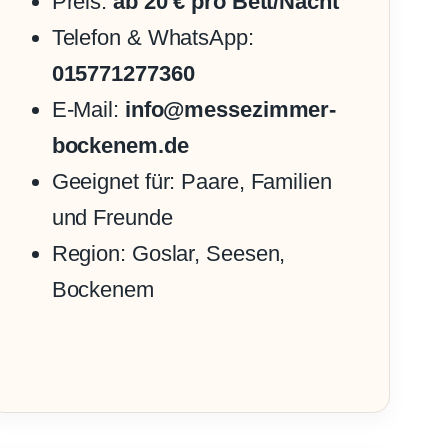
Preis:
ab 20 € pro Bett/Nacht
Telefon & WhatsApp:
015771277360
E-Mail:
info@messezimmer-
bockenem.de
Geeignet für: Paare, Familien
und Freunde
Region: Goslar, Seesen,
Bockenem